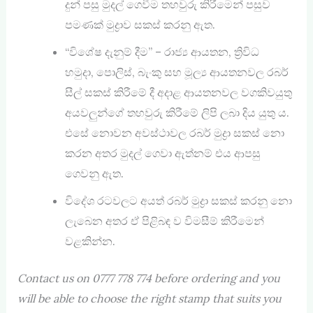
දුන් පසු මුදල් ගෙවීම තහවුරු කිරීමෙන් පසුව
පමණක් මුද්‍රාව සකස් කරනු ඇත.
“විශේෂ දැනුම් දීම” – රාජ්‍ය ආයතන, ත්‍රිවිධ
හමුදා, පොලිස්, බැංකු සහ මූල්‍ය ආයතනවල රබර්
සීල් සකස් කිරීමේ දී අදාළ ආයතනවල වගකිවයුතු
අයවලුන්ගේ තහවුරු කිරීමේ ලිපි ලබා දිය යුතු ය.
එසේ නොවන අවස්ථාවල රබර් මුද්‍රා සකස් ‍නො
කරන අතර මුදල් ගෙවා ඇත්නම් එය ආපසු
ගෙවනු ඇත.
විදේශ රටවලට අයත් රබර් මුද්‍රා සකස් කරනු නො
ලැබෙන අතර ඒ පිළිබඳ ව විමසීම් කිරීමෙන්
වළකින්න.
Contact us on 0777 778 774 before ordering and you
will be able to choose the right stamp that suits you