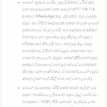
ඔබගේ මුද්‍රාවේ යෙදිය යුතු විස්තරය ටයිප් කර
හෝ ඡායාරූපයක් ගෙන අපගේ 0777 778 774
අංකයට WhatsApp කළ යුතු අතර, එය ලැබුණු
පසුව අප විසින් ආදර්ශයක් සකසා නැවත ඔබගේ
දුරකථනයට එවනු ලබයි. එම ආදර්ශයේ අක්ෂර
වින්‍යාසය සහ ප්‍රමාණය සැලකිල්ලෙන් යුතු ව
පරීක්ෂා කර නිවැරදි බවට තහවුරු කළ පසුව
පමණක් අප විසින් රබර් මුද්‍රාව සකස් කර ඔබ
වෙත එවනු ලැබේ.
(මුද්‍රාව සකස් කිරීමෙන් පසුව
අක්ෂර වින්‍යාසයේ හෝ ප්‍රමාණයේ වෙනස්කම්
සිදු කළ නො හැකි අතර
,
ඒ සම්බන්ධයෙන් පසුව
කරනු ලබන පැමිණිලි භාර ගනු නො ලැබේ.)
ඔබගේ අවශ්‍යතාව පරිදි සකස් කරන බැවින් මේ
සඳහා “භාණ්ඩය ලැබීමෙන් පසුව මුදල් ගෙවීමේ
පහසුකම – COD” හිමි නොවේ. ඇණවුම ලබා