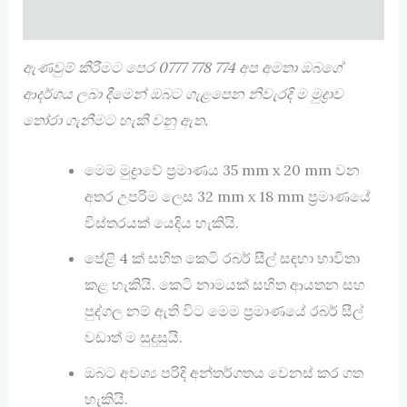
Reviews (0)
ඇණවුම් කිරීමට පෙර
0777 778 774
අප අමතා ඔබගේ
ආදර්ශය ලබා දීමෙන් ඔබට ගැළපෙන නිවැරදි ම මුද්‍රාව
තෝරා ගැනීමට හැකි වනු ඇත.
මෙම මුද්‍රාවේ ප්‍රමාණය 35 mm x 20 mm වන
අතර උපරිම ලෙස 32 mm x 18 mm ප්‍රමාණයේ
විස්තරයක් යෙදිය හැකියි.
පේළි 4 ක් සහිත කෙටි රබර් සීල් සඳහා භාවිතා
කළ හැකියි. කෙටි නාමයක් සහිත ආයතන සහ
පුද්ගල නම් ඇති විට මෙම ප්‍රමාණයේ රබර් සීල්
වඩාත් ම සුදුසුයි.
ඔබට අවශ්‍ය පරිදි අන්තර්ගතය වෙනස් කර ගත
හැකියි.