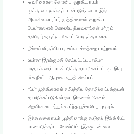
4 வரிசைகள் கொண்ட குறுகிய ரப்பர்
முத்திரைகளுக்குப் பயன்படுத்தலாம். இந்த
அளவிலான ரப்பர் முத்திரைகள் குறுகிய
பெயர்களைக் கொண்ட நிறுவனங்கள் மற்றும்
தனிநபர்களுக்கு மிகவும் பொருத்தமானது.
நீங்கள் விரும்பியபடி உள்ளடக்கத்தை மாற்றலாம்.
உயர்தர இறக்குமதி செய்யப்பட்ட பாலிமர்
பந்தயத்தைப் பயன்படுத்தி தயாரிக்கப்பட்டது, இது
மிக நீண்ட ஆயுளை உறுதி செய்யும்.
ரப்பர் முத்திரைகள் சமீபத்திய தொழில்நுட்பத்துடன்
தயாரிக்கப்படுகின்றன, இதனால் மிகவும்
தெளிவான மற்றும் உயர்ந்த பூச்சு பெற முடியும்.
இந்த வகை ரப்பர் முத்திரைக்கு கூடுதல் இங்க் பேட்
பயன்படுத்தப்பட வேண்டும். (இதனுடன் மை