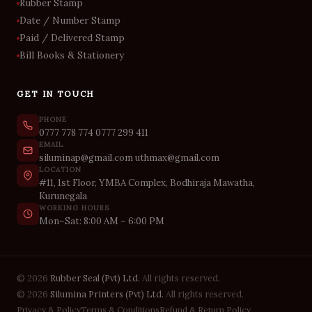
Rubber Stamp
Date / Number Stamp
Paid / Delivered Stamp
Bill Books & Stationery
GET IN TOUCH
PHONE
0777 778 774
0777 299 411
EMAIL
siluminap@gmail.com
uthmax@gmail.com
LOCATION
#11, 1st Floor, YMBA Complex, Bodhiraja Mawatha,
Kurunegala
WORKING HOURS
Mon–Sat: 8:00 AM – 6:00 PM
© 2026
Rubber Seal (Pvt) Ltd.
All rights reserved.
© 2026
Silumina Printers (Pvt) Ltd.
All rights reserved.
Privacy & Policy
Terms & Conditions
Refund & Return Policy