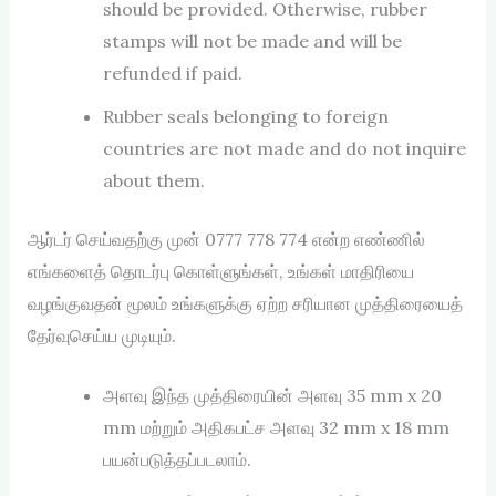
should be provided. Otherwise, rubber
stamps will not be made and will be
refunded if paid.
Rubber seals belonging to foreign
countries are not made and do not inquire
about them.
ஆர்டர் செய்வதற்கு முன் 0777 778 774 என்ற எண்ணில்
எங்களைத் தொடர்பு கொள்ளுங்கள், உங்கள் மாதிரியை
வழங்குவதன் மூலம் உங்களுக்கு ஏற்ற சரியான முத்திரையைத்
தேர்வுசெய்ய முடியும்.
அளவு இந்த முத்திரையின் அளவு 35 mm x 20
mm மற்றும் அதிகபட்ச அளவு 32 mm x 18 mm
பயன்படுத்தப்படலாம்.