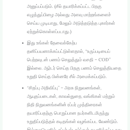
அனுப்பப்படும். (சீல் தயாரிக்கப்பட்ட பிறகு
எழுத்துப்பிழை அல்லது அளவு மாற்றங்களைச்
செய்ய முடியாது, மேலும் அடுத்தடுத்த புகார்கள்
ஏற்றுக்கொள்ளப்படாது.)
இது உங்கள் தேவைக்கேற்ப
தனிப்பயனாக்கப்பட்டுள்ளதால், “உருப்படியைப்
பெற்றவுடன் பணம் செலுத்தும் வசதி – COD”
இல்லை. ஆர்டர் செய்த பிறகு பணம் செலுத்தியதை
உறுதி செய்த பின்னரே சீல் அமைக்கப்படும்.
“சிறப்பு அறிவிப்பு” – அரசு நிறுவனங்கள்,
ஆயுதப்படைகள், காவல்துறை, வங்கிகள் மற்றும்
நிதி நிறுவனங்களின் ரப்பர் முத்திரைகள்
தயாரிப்பதற்கு பொறுப்பான நபர்களிடமிருந்து
உறுதிப்படுத்தல் கடிதங்கள் வழங்கப்பட வேண்டும்.
இல்லையெனில், ரப்பர் ஸ்டாம்ப்கள் தயாரிக்கப்படாது