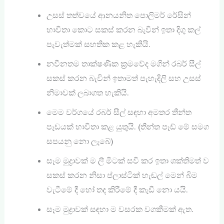
උසස් තත්වයේ ආනයනිත පොලිමර් රේසින්
භාවිතා කොට සකස් කරන බැවින් ඉතා දිගු කල්
පැවැත්මක් සහතික කළ හැකියි.
නවීනතම තාක්ෂණික ක්‍රමවේද මගින් රබර් සීල්
සකස් කරන බැවින් ඉතාමත් පැහැදිලි සහ උසස්
නිමාවක් ලබාගත හැකියි.
මෙම වර්ගයේ රබර් සීල් සඳහා අමතර තීන්ත
පෑඩයක් භාවිතා කළ යුතුයි. (තීන්ත පෑඩ් ‍මේ සමග
සපයනු නො ලැබේ)
සෑම මුද්‍රාවක් ම ලී මිටක් සවි කර ඉතා ශක්තිමත් ව
සකස් කරන නිසා ප්ලාස්ටික් හැඬල් මෙන් බිම
වැටීමේ දී හෝ තද කිරීමේ දී කැඩී නො යයි.
සෑම මුද්‍රාවක් සඳහා ම වසරක වගකීමක් ඇත.