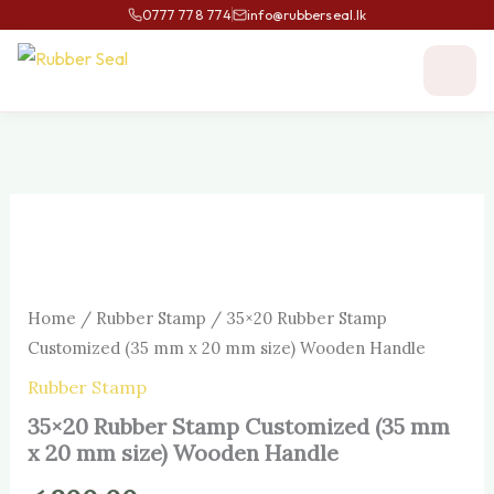
Skip
0777 778 774
info@rubberseal.lk
to
content
35×20
Rubber
Stamp
Customized
(35
Home
/
Rubber Stamp
/ 35×20 Rubber Stamp
mm
x
Customized (35 mm x 20 mm size) Wooden Handle
20
Rubber Stamp
mm
size)
35×20 Rubber Stamp Customized (35 mm
Wooden
x 20 mm size) Wooden Handle
Handle
quantity