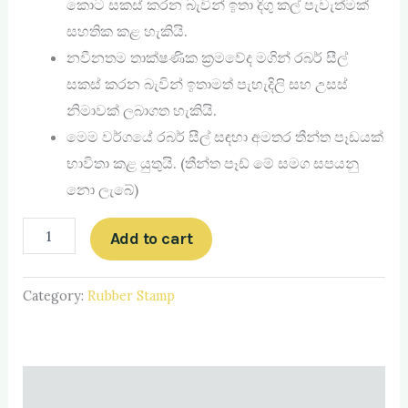
කොට සකස් කරන බැවින් ඉතා දිගු කල් පැවැත්මක්
සහතික කළ හැකියි.
නවීනතම තාක්ෂණික ක්‍රමවේද මගින් රබර් සීල්
සකස් කරන බැවින් ඉතාමත් පැහැදිලි සහ උසස්
නිමාවක් ලබාගත හැකියි.
මෙම වර්ගයේ රබර් සීල් සඳහා අමතර තීන්ත පෑඩයක්
භාවිතා කළ යුතුයි. (තීන්ත පෑඩ් ‍මේ සමග සපයනු
නො ලැබේ)
Add to cart
Category:
Rubber Stamp
Description