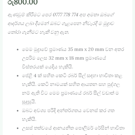
රු
800.00
ඇණවුම් කිරීමට පෙර
0777 778 774
අප අමතා ඔබගේ
ආදර්ශය ලබා දීමෙන් ඔබට ගැළපෙන නිවැරදි ම මුද්‍රාව
තෝරා ගැනීමට හැකි වනු ඇත.
මෙම මුද්‍රාවේ ප්‍රමාණය 35 mm x 20 mm වන අතර
උපරිම ලෙස 32 mm x 18 mm ප්‍රමාණයේ
විස්තරයක් යෙදිය හැකියි.
පේළි 4 ක් සහිත කෙටි රබර් සීල් සඳහා භාවිතා කළ
හැකියි. කෙටි නාමයක් සහිත ආයතන සහ පුද්ගල
නම් ඇති විට මෙම ප්‍රමාණයේ රබර් සීල් වඩාත් ම
සුදුසුයි.
ඔබට අවශ්‍ය පරිදි අන්තර්ගතය වෙනස් කර ගත
හැකියි.
උසස් තත්වයේ ආනයනිත පොලිමර් රේසින් භාවිතා