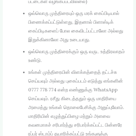
பட்டைகள் வழங்கப்படவில்லை)
ஒவ்வொரு முத்திரையும் ஒரு மரக் கைப்பிடியால்
பிணைக்கப்பட்டுள்ளது, இதனால் பிளாஸ்டிக்
கைப்பிடிகளைப் போல கைவிடப்பட்டாலோ அல்லது
இறுக்கினாலோ அது உடையாது.
ஒவ்வொரு முத்திரைக்கும் ஒரு வருட உத்திரவாதம்
உண்டு.
உங்கள் முத்திரையின் விளக்கத்தைத் தட்டச்சு
செய்யவும் அல்லது புகைப்படம் எடுத்து எங்களின்
0777 778 774 என்ற எண்ணுக்கு WhatsApp
செய்யவும். ரசீது கிடைத்ததும் ஒரு மாதிரியை
அமைத்து உங்கள் தொலைபேசிக்கு அனுப்புவோம்.
மாதிரியின் எழுத்துப்பிழை மற்றும் அளவை
கவனமாகச் சரிபார்த்து சரிபார்க்கப்பட்ட பின்னரே
ரப்பர் ஸ்டாம்ப் தயாரிக்கப்பட்டு உங்களுக்கு