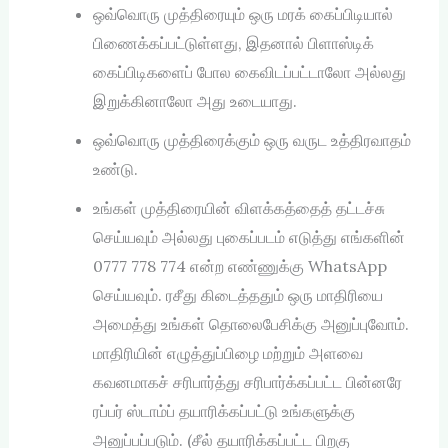
ஒவ்வொரு முத்திரையும் ஒரு மரக் கைப்பிடியால்
பிணைக்கப்பட்டுள்ளது, இதனால் பிளாஸ்டிக்
கைப்பிடிகளைப் போல கைவிடப்பட்டாலோ அல்லது
இறுக்கினாலோ அது உடையாது.
ஒவ்வொரு முத்திரைக்கும் ஒரு வருட உத்திரவாதம்
உண்டு.
உங்கள் முத்திரையின் விளக்கத்தைத் தட்டச்சு
செய்யவும் அல்லது புகைப்படம் எடுத்து எங்களின்
0777 778 774 என்ற எண்ணுக்கு WhatsApp
செய்யவும். ரசீது கிடைத்ததும் ஒரு மாதிரியை
அமைத்து உங்கள் தொலைபேசிக்கு அனுப்புவோம்.
மாதிரியின் எழுத்துப்பிழை மற்றும் அளவை
கவனமாகச் சரிபார்த்து சரிபார்க்கப்பட்ட பின்னரே
ரப்பர் ஸ்டாம்ப் தயாரிக்கப்பட்டு உங்களுக்கு
அனுப்பப்படும். (சீல் தயாரிக்கப்பட்ட பிறகு