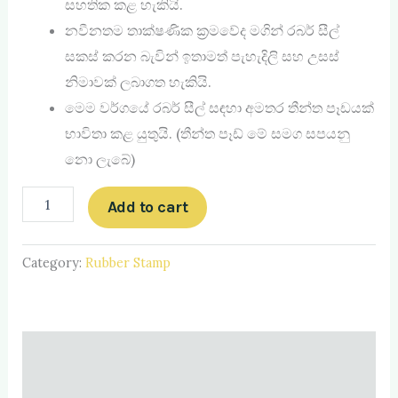
සහතික කළ හැකියි.
නවීනතම තාක්ෂණික ක්‍රමවේද මගින් රබර් සීල්
සකස් කරන බැවින් ඉතාමත් පැහැදිලි සහ උසස්
නිමාවක් ලබාගත හැකියි.
මෙම වර්ගයේ රබර් සීල් සඳහා අමතර තීන්ත පෑඩයක්
භාවිතා කළ යුතුයි. (තීන්ත පෑඩ් ‍මේ සමග සපයනු
නො ලැබේ)
Add to cart
Category:
Rubber Stamp
Description
Reviews (0)