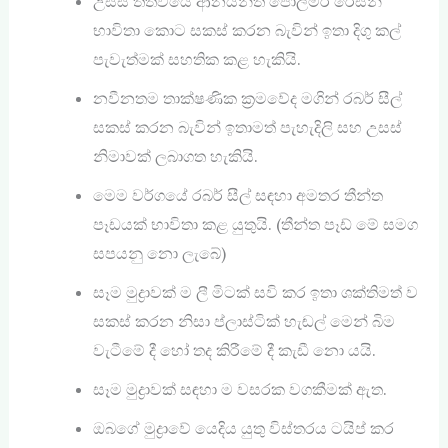
උසස් තත්වයේ ආනයනිත පොලිමර් රේසින්
භාවිතා කොට සකස් කරන බැවින් ඉතා දිගු කල්
පැවැත්මක් සහතික කළ හැකියි.
නවීනතම තාක්ෂණික ක්‍රමවේද මගින් රබර් සීල්
සකස් කරන බැවින් ඉතාමත් පැහැදිලි සහ උසස්
නිමාවක් ලබාගත හැකියි.
මෙම වර්ගයේ රබර් සීල් සඳහා අමතර තීන්ත
පෑඩයක් භාවිතා කළ යුතුයි. (තීන්ත පෑඩ් ‍මේ සමග
සපයනු නො ලැබේ)
සෑම මුද්‍රාවක් ම ලී මිටක් සවි කර ඉතා ශක්තිමත් ව
සකස් කරන නිසා ප්ලාස්ටික් හැඬල් මෙන් බිම
වැටීමේ දී හෝ තද කිරීමේ දී කැඩී නො යයි.
සෑම මුද්‍රාවක් සඳහා ම වසරක වගකීමක් ඇත.
ඔබගේ මුද්‍රාවේ යෙදිය යුතු විස්තරය ටයිප් කර