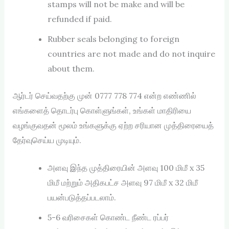
stamps will not be make and will be
refunded if paid.
Rubber seals belonging to foreign
countries are not made and do not inquire
about them.
ஆர்டர் செய்வதற்கு முன் 0777 778 774 என்ற எண்ணில்
எங்களைத் தொடர்பு கொள்ளுங்கள், உங்கள் மாதிரியை
வழங்குவதன் மூலம் உங்களுக்கு ஏற்ற சரியான முத்திரையைத்
தேர்வுசெய்ய முடியும்.
அளவு இந்த முத்திரையின் அளவு 100 மிமீ x 35
மிமீ மற்றும் அதிகபட்ச அளவு 97 மிமீ x 32 மிமீ
பயன்படுத்தப்படலாம்.
5-6 வரிசைகள் கொண்ட நீண்ட ரப்பர்