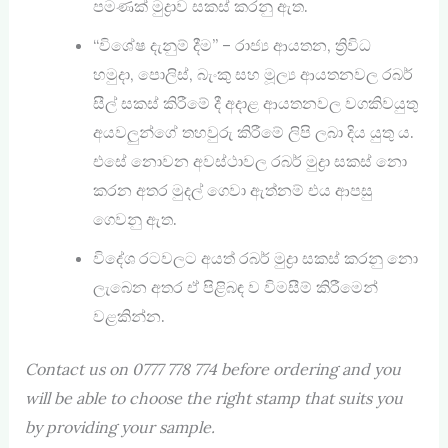
පමණක් මුද්‍රාව සකස් කරනු ඇත.
“විශේෂ දැනුම් දීම” – රාජ්‍ය ආයතන, ත්‍රිවිධ
හමුදා, පොලිස්, බැංකු සහ මූල්‍ය ආයතනවල රබර්
සීල් සකස් කිරීමේ දී අදාළ ආයතනවල වගකිවයුතු
අයවලුන්ගේ තහවුරු කිරීමේ ලිපි ලබා දිය යුතු ය.
එසේ නොවන අවස්ථාවල රබර් මුද්‍රා සකස් ‍නො
කරන අතර මුදල් ගෙවා ඇත්නම් එය ආපසු
ගෙවනු ඇත.
විදේශ රටවලට අයත් රබර් මුද්‍රා සකස් කරනු නො
ලැබෙන අතර ඒ පිළිබඳ ව විමසීම් කිරීමෙන්
වළකින්න.
Contact us on 0777 778 774 before ordering and you
will be able to choose the right stamp that suits you
by providing your sample.