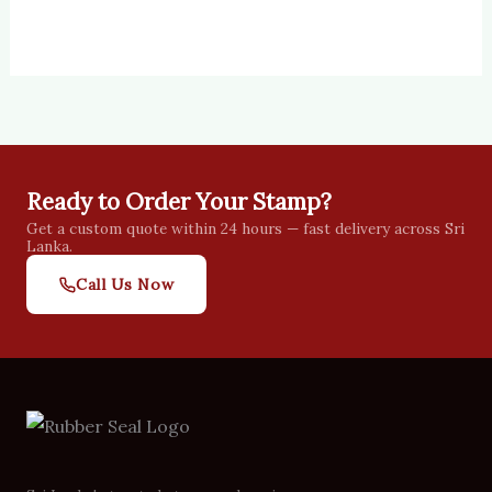
Ready to Order Your Stamp?
Get a custom quote within 24 hours — fast delivery across Sri
Lanka.
Call Us Now