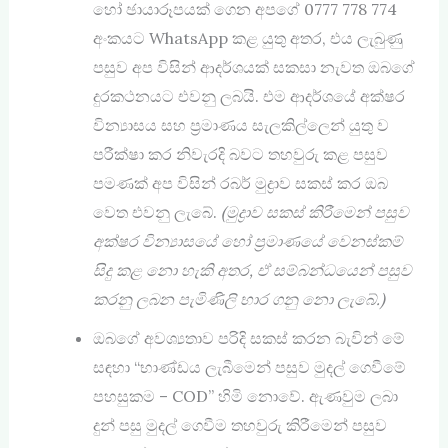
හෝ ඡායාරූපයක් ගෙන අපගේ 0777 778 774
අංකයට WhatsApp කළ යුතු අතර, එය ලැබුණු
පසුව අප විසින් ආදර්ශයක් සකසා නැවත ඔබගේ
දුරකථනයට එවනු ලබයි. එම ආදර්ශයේ අක්ෂර
වින්‍යාසය සහ ප්‍රමාණය සැලකිල්ලෙන් යුතු ව
පරීක්ෂා කර නිවැරදි බවට තහවුරු කළ පසුව
පමණක් අප විසින් රබර් මුද්‍රාව සකස් කර ඔබ
වෙත එවනු ලැබේ.
(මුද්‍රාව සකස් කිරීමෙන් පසුව
අක්ෂර වින්‍යාසයේ හෝ ප්‍රමාණයේ වෙනස්කම්
සිදු කළ නො හැකි අතර
,
ඒ සම්බන්ධයෙන් පසුව
කරනු ලබන පැමිණිලි භාර ගනු නො ලැබේ.)
ඔබගේ අවශ්‍යතාව පරිදි සකස් කරන බැවින් මේ
සඳහා “භාණ්ඩය ලැබීමෙන් පසුව මුදල් ගෙවීමේ
පහසුකම – COD” හිමි නොවේ. ඇණවුම ලබා
දුන් පසු මුදල් ගෙවීම තහවුරු කිරීමෙන් පසුව