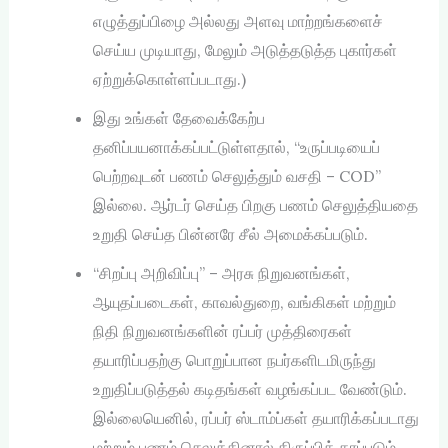
எழுத்துப்பிழை அல்லது அளவு மாற்றங்களைச்
செய்ய முடியாது, மேலும் அடுத்தடுத்த புகார்கள்
ஏற்றுக்கொள்ளப்படாது.)
இது உங்கள் தேவைக்கேற்ப
தனிப்பயனாக்கப்பட்டுள்ளதால், “உருப்படியைப்
பெற்றவுடன் பணம் செலுத்தும் வசதி – COD”
இல்லை. ஆர்டர் செய்த பிறகு பணம் செலுத்தியதை
உறுதி செய்த பின்னரே சீல் அமைக்கப்படும்.
“சிறப்பு அறிவிப்பு” – அரசு நிறுவனங்கள்,
ஆயுதப்படைகள், காவல்துறை, வங்கிகள் மற்றும்
நிதி நிறுவனங்களின் ரப்பர் முத்திரைகள்
தயாரிப்பதற்கு பொறுப்பான நபர்களிடமிருந்து
உறுதிப்படுத்தல் கடிதங்கள் வழங்கப்பட வேண்டும்.
இல்லையெனில், ரப்பர் ஸ்டாம்ப்கள் தயாரிக்கப்படாது
மற்றும் பணம் செலுத்தினால் திருப்பித் தரப்படும்.