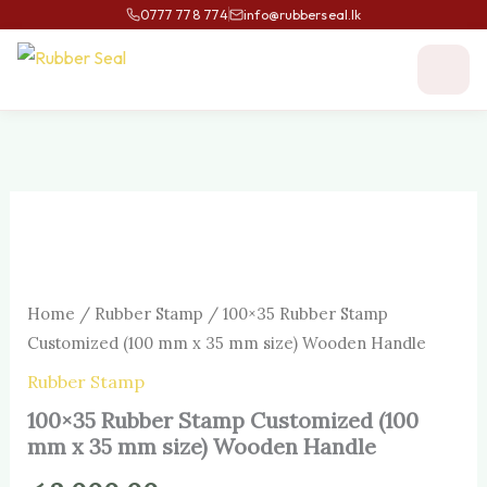
Skip
0777 778 774
info@rubberseal.lk
to
content
100×35
Rubber
Stamp
Customized
(100
Home
/
Rubber Stamp
/ 100×35 Rubber Stamp
mm
x
Customized (100 mm x 35 mm size) Wooden Handle
35
Rubber Stamp
mm
size)
100×35 Rubber Stamp Customized (100
Wooden
mm x 35 mm size) Wooden Handle
Handle
quantity