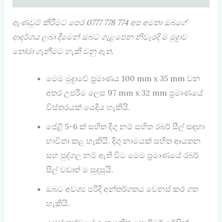
ඇණවුම් කිරීමට පෙර
0777 778 774
අප අමතා ඔබගේ
ආදර්ශය ලබා දීමෙන් ඔබට ගැළපෙන නිවැරදි ම මුද්‍රාව
තෝරා ගැනීමට හැකි වනු ඇත.
මෙම මුද්‍රාවේ ප්‍රමාණය 100 mm x 35 mm වන
අතර උපරිම ලෙස 97 mm x 32 mm ප්‍රමාණයේ
විස්තරයක් යෙදිය හැකියි.
පේළි 5-6 ක් සහිත දිගු නම් සහිත රබර් සීල් සඳහා
භාවිතා කළ හැකියි. දිගු නාමයක් සහිත ආයතන
සහ පුද්ගල නම් ඇති විට මෙම ප්‍රමාණයේ රබර්
සීල් වඩාත් ම සුදුසුයි.
ඔබට අවශ්‍ය පරිදි අන්තර්ගතය වෙනස් කර ගත
හැකියි.