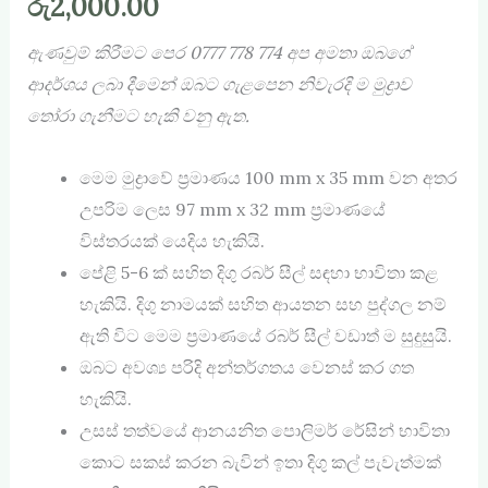
රු
2,000.00
ඇණවුම් කිරීමට පෙර
0777 778 774
අප අමතා ඔබගේ
ආදර්ශය ලබා දීමෙන් ඔබට ගැළපෙන නිවැරදි ම මුද්‍රාව
තෝරා ගැනීමට හැකි වනු ඇත.
මෙම මුද්‍රාවේ ප්‍රමාණය 100 mm x 35 mm වන අතර
උපරිම ලෙස 97 mm x 32 mm ප්‍රමාණයේ
විස්තරයක් යෙදිය හැකියි.
පේළි 5-6 ක් සහිත දිගු රබර් සීල් සඳහා භාවිතා කළ
හැකියි. දිගු නාමයක් සහිත ආයතන සහ පුද්ගල නම්
ඇති විට මෙම ප්‍රමාණයේ රබර් සීල් වඩාත් ම සුදුසුයි.
ඔබට අවශ්‍ය පරිදි අන්තර්ගතය වෙනස් කර ගත
හැකියි.
උසස් තත්වයේ ආනයනිත පොලිමර් රේසින් භාවිතා
කොට සකස් කරන බැවින් ඉතා දිගු කල් පැවැත්මක්