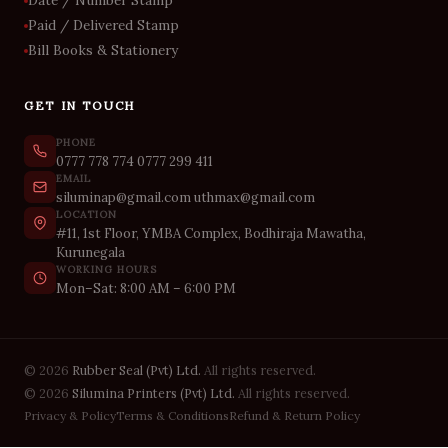
Date / Number Stamp
Paid / Delivered Stamp
Bill Books & Stationery
GET IN TOUCH
PHONE
0777 778 774
0777 299 411
EMAIL
siluminap@gmail.com
uthmax@gmail.com
LOCATION
#11, 1st Floor, YMBA Complex, Bodhiraja Mawatha,
Kurunegala
WORKING HOURS
Mon–Sat: 8:00 AM – 6:00 PM
© 2026
Rubber Seal (Pvt) Ltd.
All rights reserved.
© 2026
Silumina Printers (Pvt) Ltd.
All rights reserved.
Privacy & Policy
Terms & Conditions
Refund & Return Policy