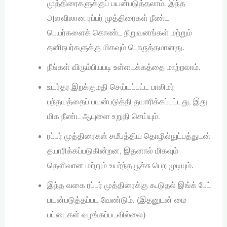
முத்திரைகளுக்குப் பயன்படுத்தலாம். இந்த
அளவிலான ரப்பர் முத்திரைகள் நீண்ட
பெயர்களைக் கொண்ட நிறுவனங்கள் மற்றும்
தனிநபர்களுக்கு மிகவும் பொருத்தமானது.
நீங்கள் விரும்பியபடி உள்ளடக்கத்தை மாற்றலாம்.
உயர்தர இறக்குமதி செய்யப்பட்ட பாலிமர்
பந்தயத்தைப் பயன்படுத்தி தயாரிக்கப்பட்டது, இது
மிக நீண்ட ஆயுளை உறுதி செய்யும்.
ரப்பர் முத்திரைகள் சமீபத்திய தொழில்நுட்பத்துடன்
தயாரிக்கப்படுகின்றன, இதனால் மிகவும்
தெளிவான மற்றும் உயர்ந்த பூச்சு பெற முடியும்.
இந்த வகை ரப்பர் முத்திரைக்கு கூடுதல் இங்க் பேட்
பயன்படுத்தப்பட வேண்டும். (இதனுடன் மை
பட்டைகள் வழங்கப்படவில்லை)