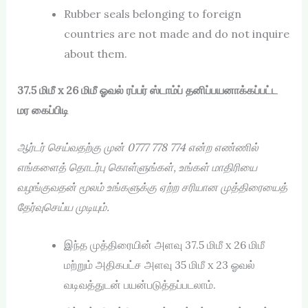
Rubber seals belonging to foreign
countries are not made and do not inquire
about them.
37.5 மிமீ x 26 மிமீ ஓவல் ரப்பர் ஸ்டாம்ப் தனிப்பயனாக்கப்பட்ட
மர கைப்பிடி
ஆர்டர் செய்வதற்கு முன் 0777 778 774
என்ற எண்ணில்
எங்களைத் தொடர்பு கொள்ளுங்கள்,
உங்கள் மாதிரியை
வழங்குவதன் மூலம் உங்களுக்கு ஏற்ற சரியான முத்திரையைத்
தேர்வுசெய்ய முடியும்.
இந்த முத்திரையின் அளவு 37.5 மிமீ x 26 மிமீ
மற்றும் அதிகபட்ச அளவு 35 மிமீ x 23 ஓவல்
வடிவத்துடன் பயன்படுத்தப்படலாம்.