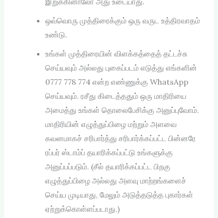
இறுக்கினாலோ அது உடையாது.
ஒவ்வொரு முத்திரைக்கும் ஒரு வருட உத்திரவாதம்
உண்டு.
உங்கள் முத்திரையின் விளக்கத்தைத் தட்டச்சு
செய்யவும் அல்லது புகைப்படம் எடுத்து எங்களின்
0777 778 774 என்ற எண்ணுக்கு WhatsApp
செய்யவும். ரசீது கிடைத்ததும் ஒரு மாதிரியை
அமைத்து உங்கள் தொலைபேசிக்கு அனுப்புவோம்.
மாதிரியின் எழுத்துப்பிழை மற்றும் அளவை
கவனமாகச் சரிபார்த்து சரிபார்க்கப்பட்ட பின்னரே
ரப்பர் ஸ்டாம்ப் தயாரிக்கப்பட்டு உங்களுக்கு
அனுப்பப்படும். (சீல் தயாரிக்கப்பட்ட பிறகு
எழுத்துப்பிழை அல்லது அளவு மாற்றங்களைச்
செய்ய முடியாது, மேலும் அடுத்தடுத்த புகார்கள்
ஏற்றுக்கொள்ளப்படாது.)