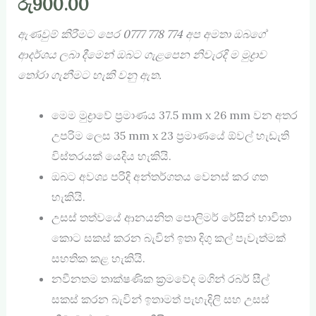
රු
900.00
ඇණවුම් කිරීමට පෙර
0777 778 774
අප අමතා ඔබගේ
ආදර්ශය ලබා දීමෙන් ඔබට ගැළපෙන නිවැරදි ම මුද්‍රාව
තෝරා ගැනීමට හැකි වනු ඇත.
මෙම මුද්‍රාවේ ප්‍රමාණය 37.5 mm x 26 mm වන අතර
උපරිම ලෙස 35 mm x 23 ප්‍රමාණයේ ඕවල් හැඩැති
විස්තරයක් යෙදිය හැකියි.
ඔබට අවශ්‍ය පරිදි අන්තර්ගතය වෙනස් කර ගත
හැකියි.
උසස් තත්වයේ ආනයනිත පොලිමර් රේසින් භාවිතා
කොට සකස් කරන බැවින් ඉතා දිගු කල් පැවැත්මක්
සහතික කළ හැකියි.
නවීනතම තාක්ෂණික ක්‍රමවේද මගින් රබර් සීල්
සකස් කරන බැවින් ඉතාමත් පැහැදිලි සහ උසස්