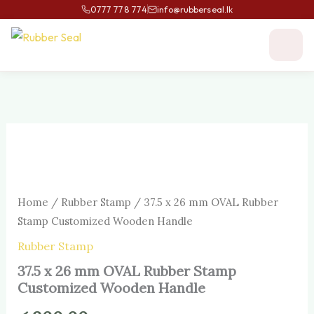
Skip
0777 778 774
info@rubberseal.lk
to
content
37.5
x
26
mm
OVAL
Home
/
Rubber Stamp
/ 37.5 x 26 mm OVAL Rubber
Rubber
Stamp
Stamp Customized Wooden Handle
Customized
Rubber Stamp
Wooden
Handle
37.5 x 26 mm OVAL Rubber Stamp
quantity
Customized Wooden Handle