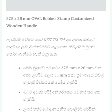
Reviews (0)
37.5 x 26 mm OVAL Rubber Stamp Customized
Wooden Handle
ඇණවුම් කිරීමට පෙර
0777 778 774
අප අමතා ඔබගේ
ආදර්ශය ලබා දීමෙන් ඔබට ගැළපෙන නිවැරදි ම මුද්‍රාව
තෝරා ගැනීමට හැකි වනු ඇත.
මෙම මුද්‍රාවේ ප්‍රමාණය 37.5 mm x 26 mm වන
අතර උපරිම ලෙස 35 mm x 23 ප්‍රමාණයේ ඕවල්
හැඩැති විස්තරයක් යෙදිය හැකියි.
ඔබට අවශ්‍ය පරිදි අන්තර්ගතය වෙනස් කර ගත
හැකියි.
උසස් තත්වයේ ආනයනිත පොලිමර් රේසින්