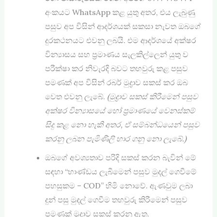
අංකයට WhatsApp කළ යුතු අතර, එය ලැබුණු
පසුව අප විසින් ආදර්ශයක් සකසා නැවත ඔබගේ
දුරකථනයට එවනු ලබයි. එම ආදර්ශයේ අක්ෂර
වින්‍යාසය සහ ප්‍රමාණය සැලකිල්ලෙන් යුතු ව
පරීක්ෂා කර නිවැරදි බවට තහවුරු කළ පසුව
පමණක් අප විසින් රබර් මුද්‍රාව සකස් කර ඔබ
වෙත එවනු ලැබේ.
(මුද්‍රාව සකස් කිරීමෙන් පසුව
අක්ෂර වින්‍යාසයේ හෝ ප්‍රමාණයේ වෙනස්කම්
සිදු කළ නො හැකි අතර
,
ඒ සම්බන්ධයෙන් පසුව
කරනු ලබන පැමිණිලි භාර ගනු නො ලැබේ.)
ඔබගේ අවශ්‍යතාව පරිදි සකස් කරන බැවින් මේ
සඳහා “භාණ්ඩය ලැබීමෙන් පසුව මුදල් ගෙවීමේ
පහසුකම – COD” හිමි නොවේ. ඇණවුම ලබා
දුන් පසු මුදල් ගෙවීම තහවුරු කිරීමෙන් පසුව
පමණක් මුද්‍රාව සකස් කරනු ඇත.