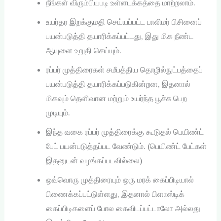
நீங்கள் விரும்பியபடி உள்ளடக்கத்தை மாற்றலாம்.
உயர்தர இறக்குமதி செய்யப்பட்ட பாலிமர் பிசினைப்
பயன்படுத்தி தயாரிக்கப்பட்டது, இது மிக நீண்ட
ஆயுளை உறுதி செய்யும்.
ரப்பர் முத்திரைகள் சமீபத்திய தொழில்நுட்பத்தைப்
பயன்படுத்தி தயாரிக்கப்படுகின்றன, இதனால்
மிகவும் தெளிவான மற்றும் உயர்ந்த பூச்சு பெற
முடியும்.
இந்த வகை ரப்பர் முத்திரைக்கு கூடுதல் பெயிண்ட்
பேட் பயன்படுத்தப்பட வேண்டும். (பெயிண்ட் பேட்கள்
இதனுடன் வழங்கப்படவில்லை)
ஒவ்வொரு முத்திரையும் ஒரு மரக் கைப்பிடியால்
பிணைக்கப்பட்டுள்ளது, இதனால் பிளாஸ்டிக்
கைப்பிடிகளைப் போல கைவிடப்பட்டாலோ அல்லது