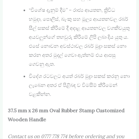
“විශේෂ දැනුම් දීම” – රාජ්‍ය ආයතන, ත්‍රිවිධ
හමුදා, පොලිස්, බැංකු සහ මූල්‍ය ආයතනවල රබර්
සීල් සකස් කිරීමේ දී අදාළ ආයතනවල වගකිවයුතු
අයවලුන්ගේ තහවුරු කිරීමේ ලිපි ලබා දිය යුතු ය.
එසේ නොවන අවස්ථාවල රබර් මුද්‍රා සකස් ‍නො
කරන අතර මුදල් ගෙවා ඇත්නම් එය ආපසු
ගෙවනු ඇත.
විදේශ රටවලට අයත් රබර් මුද්‍රා සකස් කරනු නො
ලැබෙන අතර ඒ පිළිබඳ ව විමසීම් කිරීමෙන්
වළකින්න.
37.5 mm x 26 mm Oval Rubber Stamp Customized
Wooden Handle
Contact us on 0777 778 774 before ordering and you