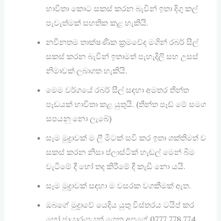
භාවිතා කොට සකස් කරන බැවින් ඉතා දිගු කල්
පැවැත්මක් සහතික කළ හැකියි.
නවීනතම තාක්ෂණික ක්‍රමවේද මගින් රබර් සීල්
සකස් කරන බැවින් ඉතාමත් පැහැදිලි සහ උසස්
නිමාවක් ලබාගත හැකියි.
මෙම වර්ගයේ රබර් සීල් සඳහා අමතර තීන්ත
පෑඩයක් භාවිතා කළ යුතුයි. (තීන්ත පෑඩ් ‍මේ සමග
සපයනු නො ලැබේ)
සෑම මුද්‍රාවක් ම ලී මිටක් සවි කර ඉතා ශක්තිමත් ව
සකස් කරන නිසා ප්ලාස්ටික් හැඬල් මෙන් බිම
වැටීමේ දී හෝ තද කිරීමේ දී කැඩී නො යයි.
සෑම මුද්‍රාවක් සඳහා ම වසරක වගකීමක් ඇත.
ඔබගේ මුද්‍රාවේ යෙදිය යුතු විස්තරය ටයිප් කර
හෝ ඡායාරූපයක් ගෙන අපගේ 0777 778 774