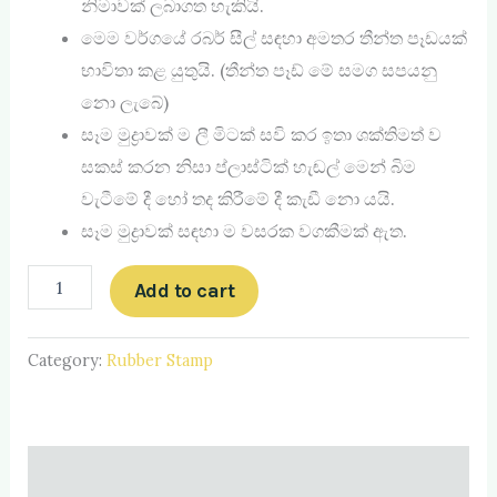
නිමාවක් ලබාගත හැකියි.
මෙම වර්ගයේ රබර් සීල් සඳහා අමතර තීන්ත පෑඩයක්
භාවිතා කළ යුතුයි. (තීන්ත පෑඩ් ‍මේ සමග සපයනු
නො ලැබේ)
සෑම මුද්‍රාවක් ම ලී මිටක් සවි කර ඉතා ශක්තිමත් ව
සකස් කරන නිසා ප්ලාස්ටික් හැඬල් මෙන් බිම
වැටීමේ දී හෝ තද කිරීමේ දී කැඩී නො යයි.
සෑම මුද්‍රාවක් සඳහා ම වසරක වගකීමක් ඇත.
Add to cart
Category:
Rubber Stamp
Description