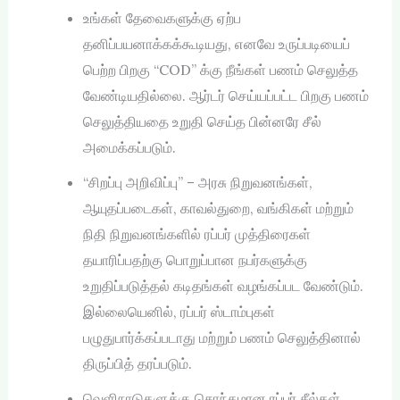
உங்கள் தேவைகளுக்கு ஏற்ப
தனிப்பயனாக்கக்கூடியது, எனவே உருப்படியைப்
பெற்ற பிறகு “COD” க்கு நீங்கள் பணம் செலுத்த
வேண்டியதில்லை. ஆர்டர் செய்யப்பட்ட பிறகு பணம்
செலுத்தியதை உறுதி செய்த பின்னரே சீல்
அமைக்கப்படும்.
“சிறப்பு அறிவிப்பு” – அரசு நிறுவனங்கள்,
ஆயுதப்படைகள், காவல்துறை, வங்கிகள் மற்றும்
நிதி நிறுவனங்களில் ரப்பர் முத்திரைகள்
தயாரிப்பதற்கு பொறுப்பான நபர்களுக்கு
உறுதிப்படுத்தல் கடிதங்கள் வழங்கப்பட வேண்டும்.
இல்லையெனில், ரப்பர் ஸ்டாம்புகள்
பழுதுபார்க்கப்படாது மற்றும் பணம் செலுத்தினால்
திருப்பித் தரப்படும்.
வெளிநாடுகளுக்கு சொந்தமான ரப்பர் சீல்கள்