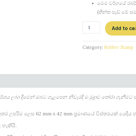
මෙම වර්ගයේ රබර් 
(තීන්ත පෑඩ් ‍මේ
Add to ca
Category:
Rubber Stamp
ය ලබා දීමෙන් ඔබට ගැළපෙන නිවැරදි ම මුද්‍රාව තෝරා ගැනීමට 
 අතර උපරිම ලෙස 62 mm x 42 mm ප්‍රමාණයේ විස්තරයක් යෙදිය හැ
 හැකියි.