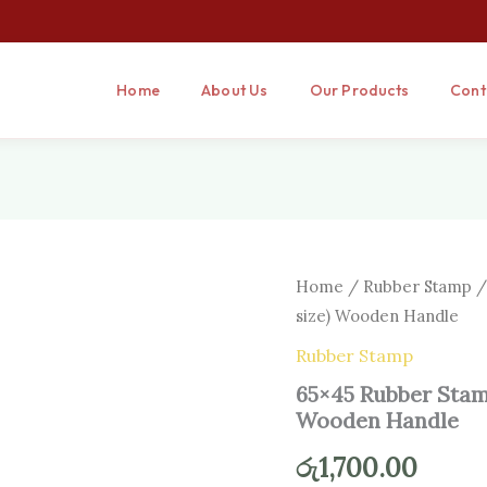
Home
About Us
Our Products
Cont
65×45
Home
/
Rubber Stamp
/
Rubber
size) Wooden Handle
Stamp
Customized
Rubber Stamp
(65
65×45 Rubber Stam
mm
x
Wooden Handle
45
mm
රු
1,700.00
size)