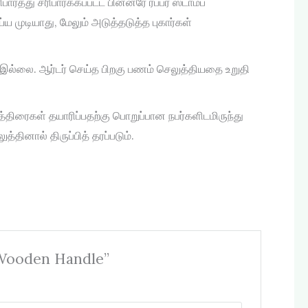
து சரிபார்க்கப்பட்ட பின்னரே ரப்பர் ஸ்டாம்ப்
்ய முடியாது, மேலும் அடுத்தடுத்த புகார்கள்
” இல்லை. ஆர்டர் செய்த பிறகு பணம் செலுத்தியதை உறுதி
ுத்திரைகள் தயாரிப்பதற்கு பொறுப்பான நபர்களிடமிருந்து
்தினால் திருப்பித் தரப்படும்.
 Wooden Handle”