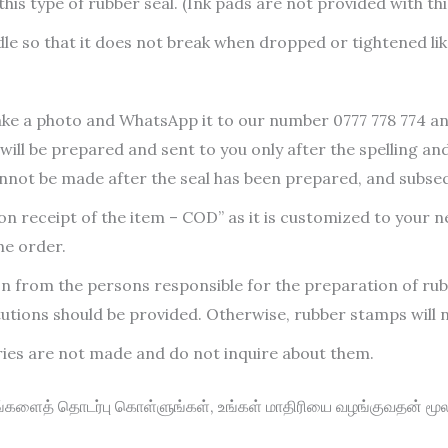
his type of rubber seal. (Ink pads are not provided with thi
le so that it does not break when dropped or tightened like
ake a photo and WhatsApp it to our number 0777 778 774 an
will be prepared and sent to you only after the spelling an
cannot be made after the seal has been prepared, and subse
on receipt of the item – COD” as it is customized to your ne
he order.
ion from the persons responsible for the preparation of ru
tutions should be provided. Otherwise, rubber stamps will n
ries are not made and do not inquire about them.
ங்களைத் தொடர்பு கொள்ளுங்கள், உங்கள் மாதிரியை வழங்குவதன் மூலம