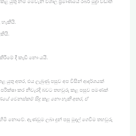
යුතු නම් මෙවැනි විශාල ප්‍රමාණයේ රබර් මුද්‍රා වඩාත්
හැකියි.
ියි.
කිරීමේ දී කැඩී නො යයි.
 යුතු අතර, එය ලැබුණු පසුව අප විසින් ආදර්ශයක්
 පරීක්ෂා කර නිවැරදි බවට තහවුරු කළ පසුව පමණක්
‍රමාණයේ වෙනස්කම් සිදු කළ නො හැකි අතර
,
ඒ
ිමි නොවේ. ඇණවුම ලබා දුන් පසු මුදල් ගෙවීම තහවුරු