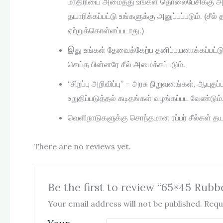
மாதிரியை அமைத்து உங்கள் தொலைபேசிக்கு அனுப்ப
தயாரிக்கப்பட்டு உங்களுக்கு அனுப்பப்படும். (சீ
ஏற்றுக்கொள்ளப்படாது.)
இது உங்கள் தேவைக்கேற்ப தனிப்பயனாக்கப்பட்டு
செய்த பின்னரே சீல் அமைக்கப்படும்.
“சிறப்பு அறிவிப்பு” – அரசு நிறுவனங்கள், ஆயுத
உறுதிப்படுத்தல் கடிதங்கள் வழங்கப்பட வேண்டும். 
வெளிநாடுகளுக்கு சொந்தமான ரப்பர் சீல்கள் தயா
There are no reviews yet.
Be the first to review “65×45 Ru
Your email address will not be published.
Requ