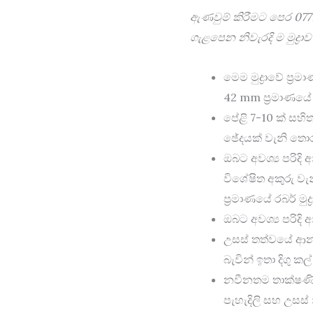
Wooden
ඇණවුම් කිරීමට පෙර
077
Handle
quantity
ගැළපෙන නිවැරදි ම මුද්‍
මෙම මුද්‍රාවේ ප
42 mm ප්‍රමාණයේ 
පේළි 7-10 ක් සහිත
ඡේදයක් වැනි තොරතු
ඔබට අවශ්‍ය පරිද
විශේෂිත අකුරු වැන
ප්‍රමාණයේ රබර් මුද්‍ර
ඔබට අවශ්‍ය පරිදි
උසස් තත්වයේ ආන
බැවින් ඉතා දිගු ක
නවීනතම තාක්ෂණික 
පැහැදිලි සහ උසස්