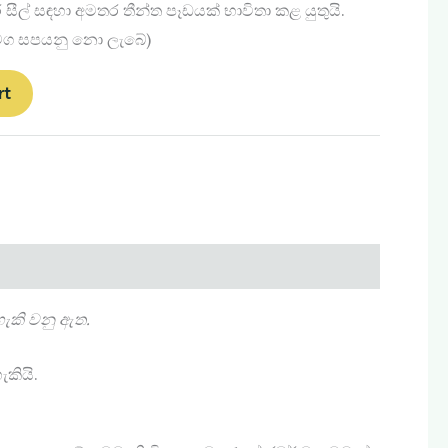
සීල් සඳහා අමතර තීන්ත පෑඩයක් භාවිතා කළ යුතුයි.
 සමග සපයනු නො ලැබේ)
rt
හැකි වනු ඇත.
කියි.