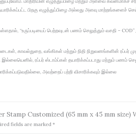
ுவோம். மாதிரியின் எழுத்துப்பிழை மற்றும் அளவை கவனமாகச் சரிபார்த்
ல் தயாரிக்கப்பட்ட பிறகு எழுத்துப்பிழை அல்லது அளவு மாற்றங்களைச் செய
ள்ளதால், “உருப்படியைப் பெற்றவுடன் பணம் செலுத்தும் வசதி – COD
ப்படைகள், காவல்துறை, வங்கிகள் மற்றும் நிதி நிறுவனங்களின் ரப்பர் ம
இல்லையெனில், ரப்பர் ஸ்டாம்ப்கள் தயாரிக்கப்படாது மற்றும் பணம் செலுத
ரிக்கப்படுவதில்லை, அவற்றைப் பற்றி விசாரிக்கவும் இல்லை
bber Stamp Customized (65 mm x 45 mm size)
ired fields are marked
*