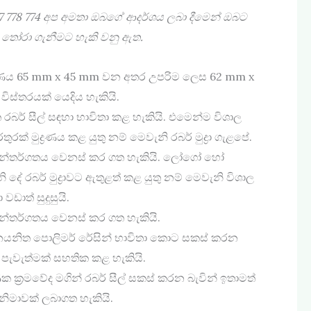
7 778 774
අප අමතා ඔබගේ ආදර්ශය ලබා දීමෙන් ඔබට
රාව තෝරා ගැනීමට හැකි වනු ඇත.
්‍රමාණය 65 mm x 45 mm වන අතර උපරිම ලෙස 62 mm x
විස්තරයක් යෙදිය හැකියි.
 රබර් සීල් සඳහා භාවිතා කළ හැකියි. ‍එමෙන්ම විශාල
රක් මුද්‍රණය කළ යුතු නම් මෙවැනි රබර් මුද්‍රා ගැළපේ.
ි අන්තර්ගතය වෙනස් කර ගත හැකියි. ලෝගෝ හෝ
ි දේ රබර් මුද්‍රාවට ඇතුළත් කළ යුතු නම් මෙවැනි විශාල
ා වඩාත් සුදුසුයි.
 අන්තර්ගතය වෙනස් කර ගත හැකියි.
යනිත පොලිමර් රේසින් භාවිතා කොට සකස් කරන
ල් පැවැත්මක් සහතික කළ හැකියි.
ක්‍රමවේද මගින් රබර් සීල් සකස් කරන බැවින් ඉතාමත්
 නිමාවක් ලබාගත හැකියි.