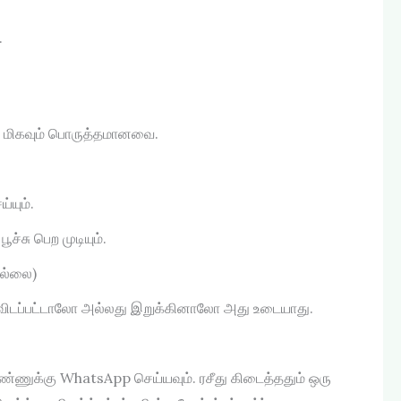
.
கள் மிகவும் பொருத்தமானவை.
்யும்.
ச்சு பெற முடியும்.
ில்லை)
 கைவிடப்பட்டாலோ அல்லது இறுக்கினாலோ அது உடையாது.
 எண்ணுக்கு WhatsApp செய்யவும். ரசீது கிடைத்ததும் ஒரு