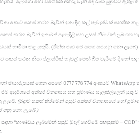
කියි. ලෝගෝ හෝ විශේෂිත අකුරු වැනි දේ රබර් මුද්‍රාවට ඇතුළත් කළ 
තා කොට සකස් කරන බැවින් ඉතා දිගු කල් පැවැත්මක් සහතික කළ 
 සකස් කරන බැවින් ඉතාමත් පැහැදිලි සහ උසස් නිමාවක් ලබාගත හැක
ඩයක් භාවිතා කළ යුතුයි. (තීන්ත පෑඩ් ‍මේ සමග සපයනු නො ලැබේ)
මත් ව සකස් කරන නිසා ප්ලාස්ටික් හැඬල් මෙන් බිම වැටීමේ දී හෝ තද 
 කර හෝ ඡායාරූපයක් ගෙන අපගේ 0777 778 774 අංකයට WhatsApp කළ
ආදර්ශයේ අක්ෂර වින්‍යාසය සහ ප්‍රමාණය සැලකිල්ලෙන් යුතු ව
නු ලැබේ.
(මුද්‍රාව සකස් කිරීමෙන් පසුව අක්ෂර වින්‍යාසයේ හෝ ප්
ර ගනු නො ලැබේ.)
 සඳහා “භාණ්ඩය ලැබීමෙන් පසුව මුදල් ගෙවීමේ පහසුකම – COD” හ
ත.