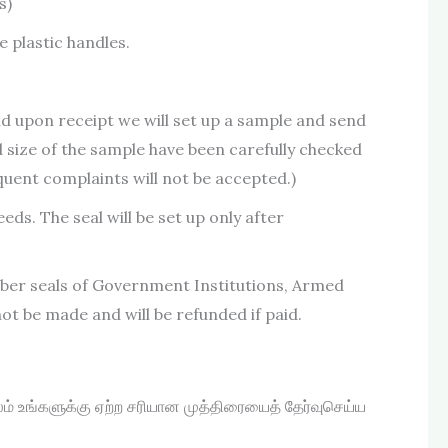
s)
 plastic handles.
d upon receipt we will set up a sample and send
d size of the sample have been carefully checked
quent complaints will not be accepted.)
eds. The seal will be set up only after
bber seals of Government Institutions, Armed
ot be made and will be refunded if paid.
் உங்களுக்கு ஏற்ற சரியான முத்திரையைத் தேர்வுசெய்ய