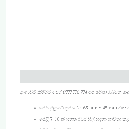
Description
Reviews (0)
ඇණවුම් කිරීමට පෙර
0777 778 774
අප අමතා ඔබගේ ආදර්ශ
මෙම මුද්‍රාවේ ප්‍රමාණය 65 mm x 45 mm වන
පේළි 7-10 ක් සහිත රබර් සීල් සඳහා භාවිතා කළ