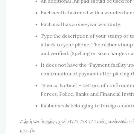
An additional Ink pad should be used for t
Each seal is fastened with a wooden hand
Each seal has a one-year warranty.
Type the description of your stamp or t
it back to your phone. The rubber stamp 
and verified. (Spelling or size changes 
It does not have the “Payment facility up
confirmation of payment after placing t
“Special Notice” – Letters of confirmat
Forces, Police, Banks and Financial Insti
Rubber seals belonging to foreign count
ஆர்டர் செய்வதற்கு முன் 0777 778 774 என்ற எண்ணில் எ
முடியும்.