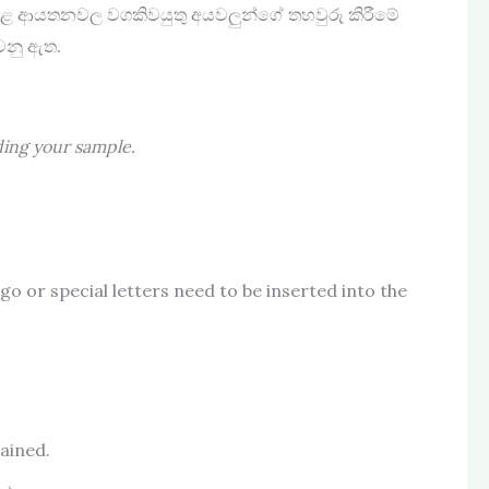
ේ දී අදාළ ආයතනවල වගකිවයුතු අයවලුන්ගේ තහවුරු කිරීමේ
ෙවනු ඇත.
ding your sample.
go or special letters need to be inserted into the
tained.