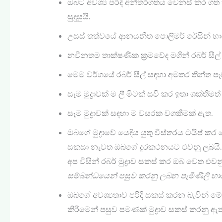
ඔබට අවශ්‍ය පරිදි අන්තර්ගතය වෙනස් කර ගත හැ
සුදුසුයි.
උසස් තත්වයේ ආනයනිත පොලිමර් රේසින් භාවි
නවීනතම තාක්ෂණික ක්‍රමවේද මගින් රබර් සීල්
මෙම වර්ගයේ රබර් සීල් සඳහා අමතර තීන්ත පෑ
සෑම මුද්‍රාවක් ම ලී මිටක් සවි කර ඉතා ශක්ති
සෑම මුද්‍රාවක් සඳහා ම වසරක වගකීමක් ඇත.
ඔබගේ මුද්‍රාවේ යෙදිය යුතු විස්තරය ටයිප්
සකසා නැවත ඔබගේ දුරකථනයට එවනු ලබයි. එම 
අප විසින් රබර් මුද්‍රාව සකස් කර ඔබ වෙත එව
සම්බන්ධයෙන් පසුව කරනු ලබන පැමිණිලි භා
ඔබගේ අවශ්‍යතාව පරිදි සකස් කරන බැවින් මේ
කිරීමෙන් පසුව පමණක් මුද්‍රාව සකස් කරනු ඇ