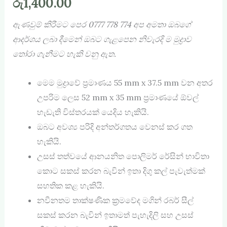
රු
1,400.00
ඇණවුම් කිරීමට පෙර
0777 778 774
අප අමතා ඔබගේ
ආදර්ශය ලබා දීමෙන් ඔබට ගැළපෙන නිවැරදි ම මුද්‍රාව
තෝරා ගැනීමට හැකි වනු ඇත.
මෙම මුද්‍රාවේ ප්‍රමාණය 55 mm x 37.5 mm වන අතර
උපරිම ලෙස 52 mm x 35 mm ප්‍රමාණයේ ඕවල්
හැඩැති විස්තරයක් යෙදිය හැකියි.
ඔබට අවශ්‍ය පරිදි අන්තර්ගතය වෙනස් කර ගත
හැකියි.
උසස් තත්වයේ ආනයනිත පොලිමර් රේසින් භාවිතා
කොට සකස් කරන බැවින් ඉතා දිගු කල් පැවැත්මක්
සහතික කළ හැකියි.
නවීනතම තාක්ෂණික ක්‍රමවේද මගින් රබර් සීල්
සකස් කරන බැවින් ඉතාමත් පැහැදිලි සහ උසස්