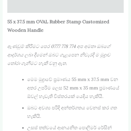
Reviews (0)
55 x 37.5 mm OVAL Rubber Stamp Customized
Wooden Handle
ඇණවුම් කිරීමට පෙර
0777 778 774
අප අමතා ඔබගේ
ආදර්ශය ලබා දීමෙන් ඔබට ගැළපෙන නිවැරදි ම මුද්‍රාව
තෝරා ගැනීමට හැකි වනු ඇත.
මෙම මුද්‍රාවේ ප්‍රමාණය 55 mm x 37.5 mm වන
අතර උපරිම ලෙස 52 mm x 35 mm ප්‍රමාණයේ
ඕවල් හැඩැති විස්තරයක් යෙදිය හැකියි.
ඔබට අවශ්‍ය පරිදි අන්තර්ගතය වෙනස් කර ගත
හැකියි.
උසස් තත්වයේ ආනයනිත පොලිමර් රේසින්