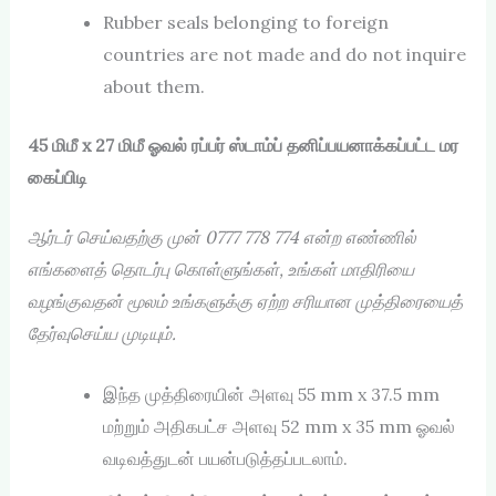
Rubber seals belonging to foreign
countries are not made and do not inquire
about them.
45 மிமீ x 27 மிமீ ஓவல் ரப்பர் ஸ்டாம்ப் தனிப்பயனாக்கப்பட்ட மர
கைப்பிடி
ஆர்டர் செய்வதற்கு முன் 0777 778 774
என்ற எண்ணில்
எங்களைத் தொடர்பு கொள்ளுங்கள்,
உங்கள் மாதிரியை
வழங்குவதன் மூலம் உங்களுக்கு ஏற்ற சரியான முத்திரையைத்
தேர்வுசெய்ய முடியும்.
இந்த முத்திரையின் அளவு 55 mm x 37.5 mm
மற்றும் அதிகபட்ச அளவு 52 mm x 35 mm ஓவல்
வடிவத்துடன் பயன்படுத்தப்படலாம்.