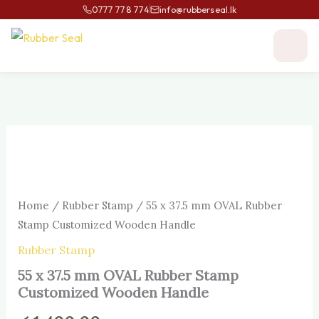
Skip
0777 778 774
info@rubberseal.lk
to
content
55
x
37.5
mm
OVAL
Home
/
Rubber Stamp
/ 55 x 37.5 mm OVAL Rubber
Rubber
Stamp
Stamp Customized Wooden Handle
Customized
Rubber Stamp
Wooden
Handle
55 x 37.5 mm OVAL Rubber Stamp
quantity
Customized Wooden Handle