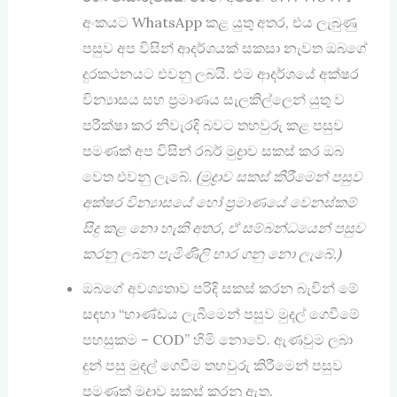
අංකයට WhatsApp කළ යුතු අතර, එය ලැබුණු
පසුව අප විසින් ආදර්ශයක් සකසා නැවත ඔබගේ
දුරකථනයට එවනු ලබයි. එම ආදර්ශයේ අක්ෂර
වින්‍යාසය සහ ප්‍රමාණය සැලකිල්ලෙන් යුතු ව
පරීක්ෂා කර නිවැරදි බවට තහවුරු කළ පසුව
පමණක් අප විසින් රබර් මුද්‍රාව සකස් කර ඔබ
වෙත එවනු ලැබේ.
(මුද්‍රාව සකස් කිරීමෙන් පසුව
අක්ෂර වින්‍යාසයේ හෝ ප්‍රමාණයේ වෙනස්කම්
සිදු කළ නො හැකි අතර
,
ඒ සම්බන්ධයෙන් පසුව
කරනු ලබන පැමිණිලි භාර ගනු නො ලැබේ.)
ඔබගේ අවශ්‍යතාව පරිදි සකස් කරන බැවින් මේ
සඳහා “භාණ්ඩය ලැබීමෙන් පසුව මුදල් ගෙවීමේ
පහසුකම – COD” හිමි නොවේ. ඇණවුම ලබා
දුන් පසු මුදල් ගෙවීම තහවුරු කිරීමෙන් පසුව
පමණක් මුද්‍රාව සකස් කරනු ඇත.