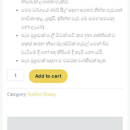
නිමාවක් ලබාගත හැකියි.
මෙම වර්ගයේ රබර් සීල් සඳහා අමතර තීන්ත පෑඩයක්
භාවිතා කළ යුතුයි. (තීන්ත පෑඩ් ‍මේ සමග සපයනු
නො ලැබේ)
සෑම මුද්‍රාවක් ම ලී මිටක් සවි කර ඉතා ශක්තිමත් ව
සකස් කරන නිසා ප්ලාස්ටික් හැඬල් මෙන් බිම
වැටීමේ දී හෝ තද කිරීමේ දී කැඩී නො යයි.
සෑම මුද්‍රාවක් සඳහා ම වසරක වගකීමක් ඇත.
Add to cart
Category:
Rubber Stamp
Description