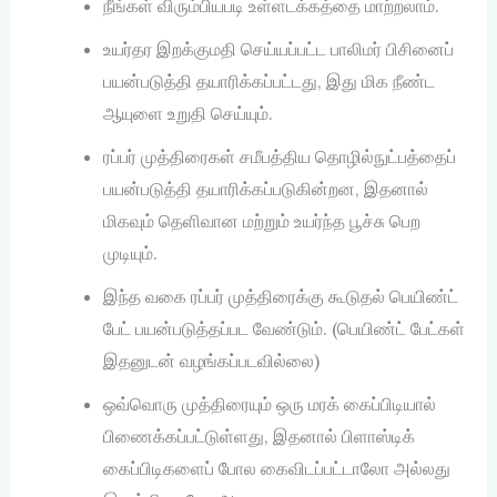
நீங்கள் விரும்பியபடி உள்ளடக்கத்தை மாற்றலாம்.
உயர்தர இறக்குமதி செய்யப்பட்ட பாலிமர் பிசினைப்
பயன்படுத்தி தயாரிக்கப்பட்டது, இது மிக நீண்ட
ஆயுளை உறுதி செய்யும்.
ரப்பர் முத்திரைகள் சமீபத்திய தொழில்நுட்பத்தைப்
பயன்படுத்தி தயாரிக்கப்படுகின்றன, இதனால்
மிகவும் தெளிவான மற்றும் உயர்ந்த பூச்சு பெற
முடியும்.
இந்த வகை ரப்பர் முத்திரைக்கு கூடுதல் பெயிண்ட்
பேட் பயன்படுத்தப்பட வேண்டும். (பெயிண்ட் பேட்கள்
இதனுடன் வழங்கப்படவில்லை)
ஒவ்வொரு முத்திரையும் ஒரு மரக் கைப்பிடியால்
பிணைக்கப்பட்டுள்ளது, இதனால் பிளாஸ்டிக்
கைப்பிடிகளைப் போல கைவிடப்பட்டாலோ அல்லது