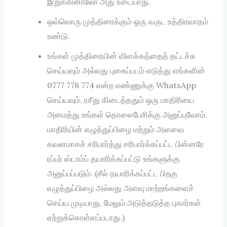
இறுக்கினாலோ அது உடையாது.
ஒவ்வொரு முத்திரைக்கும் ஒரு வருட உத்திரவாதம்
உண்டு.
உங்கள் முத்திரையின் விளக்கத்தைத் தட்டச்சு
செய்யவும் அல்லது புகைப்படம் எடுத்து எங்களின்
0777 778 774 என்ற எண்ணுக்கு WhatsApp
செய்யவும். ரசீது கிடைத்ததும் ஒரு மாதிரியை
அமைத்து உங்கள் தொலைபேசிக்கு அனுப்புவோம்.
மாதிரியின் எழுத்துப்பிழை மற்றும் அளவை
கவனமாகச் சரிபார்த்து சரிபார்க்கப்பட்ட பின்னரே
ரப்பர் ஸ்டாம்ப் தயாரிக்கப்பட்டு உங்களுக்கு
அனுப்பப்படும். (சீல் தயாரிக்கப்பட்ட பிறகு
எழுத்துப்பிழை அல்லது அளவு மாற்றங்களைச்
செய்ய முடியாது, மேலும் அடுத்தடுத்த புகார்கள்
ஏற்றுக்கொள்ளப்படாது.)