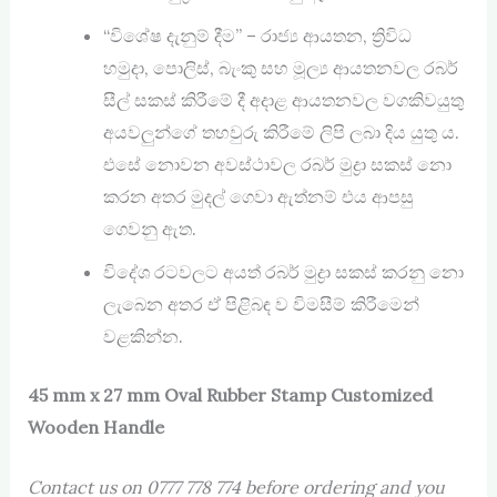
“විශේෂ දැනුම් දීම” – රාජ්‍ය ආයතන, ත්‍රිවිධ
හමුදා, පොලිස්, බැංකු සහ මූල්‍ය ආයතනවල රබර්
සීල් සකස් කිරීමේ දී අදාළ ආයතනවල වගකිවයුතු
අයවලුන්ගේ තහවුරු කිරීමේ ලිපි ලබා දිය යුතු ය.
එසේ නොවන අවස්ථාවල රබර් මුද්‍රා සකස් ‍නො
කරන අතර මුදල් ගෙවා ඇත්නම් එය ආපසු
ගෙවනු ඇත.
විදේශ රටවලට අයත් රබර් මුද්‍රා සකස් කරනු නො
ලැබෙන අතර ඒ පිළිබඳ ව විමසීම් කිරීමෙන්
වළකින්න.
45 mm x 27 mm Oval Rubber Stamp Customized
Wooden Handle
Contact us on 0777 778 774 before ordering and you