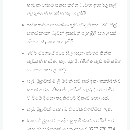
භාවිතා කොට සකස් කරන බැවින් ඉතා දිගු කල්
පැවැත්මක් සහතික කළ හැකියි.
නවීනතම තාක්ෂණික ක්‍රමවේද මගින් රබර් සීල්
සකස් කරන බැවින් ඉතාමත් පැහැදිලි සහ උසස්
නිමාවක් ලබාගත හැකියි.
මෙම වර්ගයේ රබර් සීල් සඳහා අමතර තීන්ත
පෑඩයක් භාවිතා කළ යුතුයි. (තීන්ත පෑඩ් ‍මේ සමග
සපයනු නො ලැබේ)
සෑම මුද්‍රාවක් ම ලී මිටක් සවි කර ඉතා ශක්තිමත් ව
සකස් කරන නිසා ප්ලාස්ටික් හැඬල් මෙන් බිම
වැටීමේ දී හෝ තද කිරීමේ දී කැඩී නො යයි.
සෑම මුද්‍රාවක් සඳහා ම වසරක වගකීමක් ඇත.
ඔබගේ මුද්‍රාවේ යෙදිය යුතු විස්තරය ටයිප් කර
හෝ ඡායාරූපයක් ගෙන අපගේ 0777 778 774