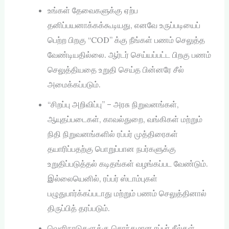
உங்கள் தேவைகளுக்கு ஏற்ப
தனிப்பயனாக்கக்கூடியது, எனவே உருப்படியைப்
பெற்ற பிறகு “COD” க்கு நீங்கள் பணம் செலுத்த
வேண்டியதில்லை. ஆர்டர் செய்யப்பட்ட பிறகு பணம்
செலுத்தியதை உறுதி செய்த பின்னரே சீல்
அமைக்கப்படும்.
“சிறப்பு அறிவிப்பு” – அரசு நிறுவனங்கள்,
ஆயுதப்படைகள், காவல்துறை, வங்கிகள் மற்றும்
நிதி நிறுவனங்களில் ரப்பர் முத்திரைகள்
தயாரிப்பதற்கு பொறுப்பான நபர்களுக்கு
உறுதிப்படுத்தல் கடிதங்கள் வழங்கப்பட வேண்டும்.
இல்லையெனில், ரப்பர் ஸ்டாம்புகள்
பழுதுபார்க்கப்படாது மற்றும் பணம் செலுத்தினால்
திருப்பித் தரப்படும்.
வெளிநாடுகளுக்கு சொந்தமான ரப்பர் சீல்கள்