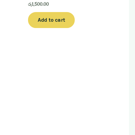
රු
1,500.00
Add to cart