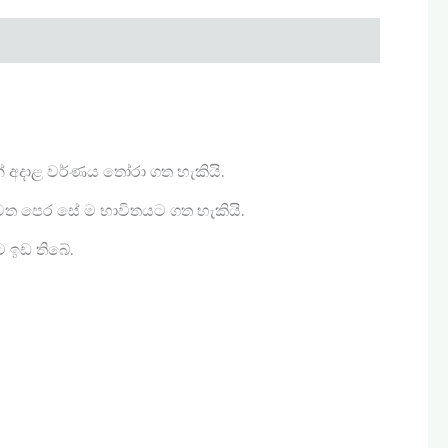
න් අදාළ වර්ණය තෝරා ගත හැකියි.
ැවත පෙර සේ ම භාවිතයට ගත හැකියි.
ට ඉඩ තිබේ.