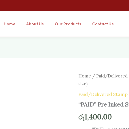
Home
About Us
Our Products
Contact Us
“PAID”
Home
/
Paid/Delivered
Pre
size)
Inked
Stamp
Paid/Delivered Stamp
(40
“PAID” Pre Inked 
mm
x
15
රු
1,400.00
mm
size)
“PAID” ලෙස සඳහන් ර