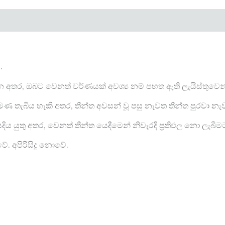
.
් කරන අතර, ඔබට වෙනත් වර්ණයක් අවශ්‍ය නම් පහත ඇති ලැයිස්තුවෙ
පමණ තැබිය හැකි අතර, තීන්ත අවසන් වූ පසු නැවත තීන්ත පුරවා න
ිය යුතු අතර, වෙනත් තීන්ත යෙදීමෙන් නිවැරදි ප්‍රතිඵල නො ලැබීම
ේ. අපිරිසිදු නොවේ.