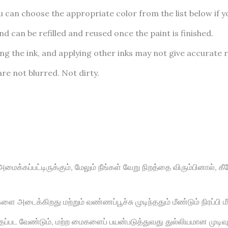
ou can choose the appropriate color from the list below if y
nd can be refilled and reused once the paint is finished.
ing the ink, and applying other inks may not give accurate r
are not blurred. Not dirty.
மைக்கப்பட்டிருக்கும், மேலும் நீங்கள் வேறு நிறத்தை விரும்பினால், 
அடைக்கிறது மற்றும் வண்ணப்பூச்சு முடிந்ததும் மீண்டும் நிரப்பி மீ
த்தப்பட வேண்டும், மற்ற மைகளைப் பயன்படுத்துவது துல்லியமான முடி