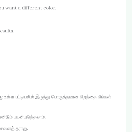
ou want a different color.
esults.
கீழே உள்ள பட்டியலில் இருந்து பொருத்தமான நிறத்தை நீங்கள்
ண்டும் பயன்படுத்தலாம்.
வுகளைத் தராது.