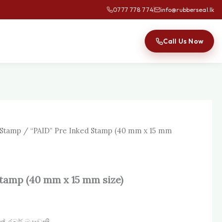
0777 778 774
info@rubberseal.lk
Call Us Now
 Stamp
/ “PAID” Pre Inked Stamp (40 mm x 15 mm
Stamp (40 mm x 15 mm size)
බර් මුද්‍රාවකි.