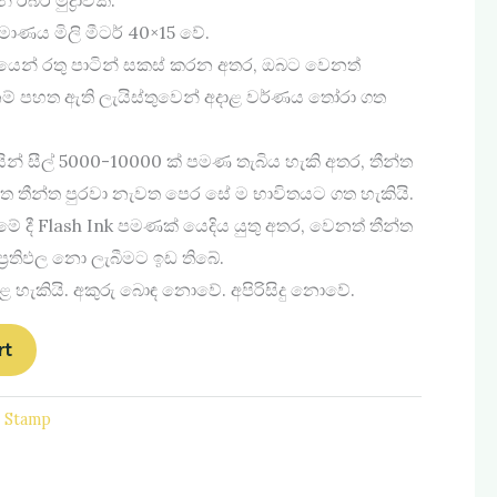
රමාණය මිලි මීටර් 40×15 වේ.
න්‍යයෙන් රතු පාටින් සකස් කරන අතර, ඔබට වෙනත්
නම් පහත ඇති ලැයිස්තුවෙන් අදාළ වර්ණය තෝරා ගත
ින් සීල් 5000-10000 ක් පමණ තැබිය හැකි අතර, තීන්ත
වත තීන්ත පුරවා නැවත පෙර සේ ම භාවිතයට ගත හැකියි.
මේ දී Flash Ink පමණක් යෙදිය යුතු අතර, වෙනත් තීන්ත
ප්‍රතිඵල නො ලැබීමට ඉඩ තිබේ.
කළ හැකියි. අකුරු බොඳ නොවේ. අපිරිසිදු නොවේ.
rt
d Stamp