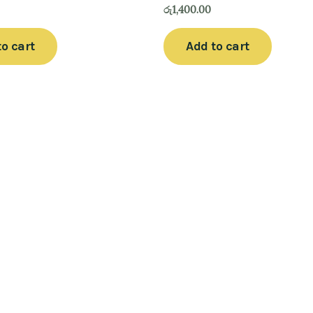
රු
1,400.00
to cart
Add to cart