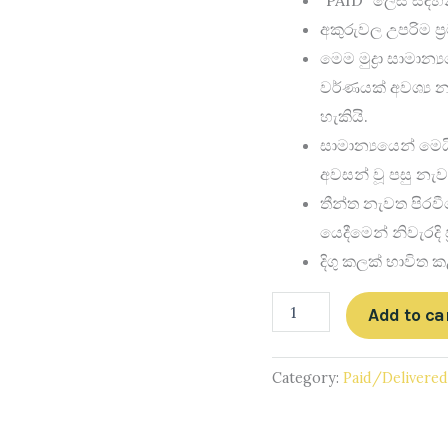
quantity
අකුරුවල උපරිම ප්‍
මෙම මුද්‍රා සාමා
වර්ණයක් අවශ්‍ය 
හැකියි.
සාමාන්‍යයෙන් මෙය
අවසන් වූ පසු නැ
තීන්ත නැවත පිරවී
යෙදීමෙන් නිවැරදි 
දිගු කලක් භාවිත 
Add to ca
Category:
Paid/Delivere