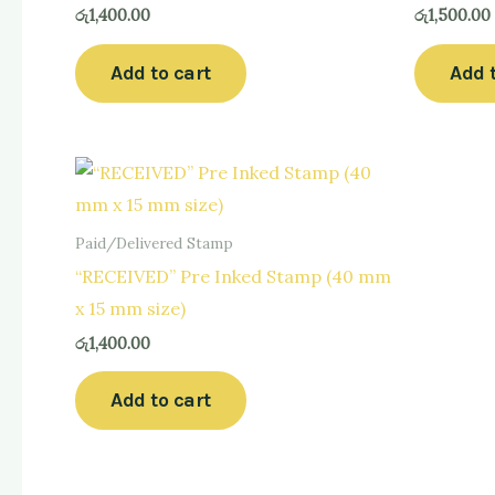
රු
1,400.00
රු
1,500.00
Add to cart
Add 
Paid/Delivered Stamp
“RECEIVED” Pre Inked Stamp (40 mm
x 15 mm size)
රු
1,400.00
Add to cart