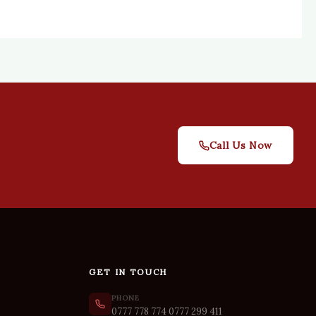
Call Us Now
GET IN TOUCH
PHONE
0777 778 774
0777 299 411