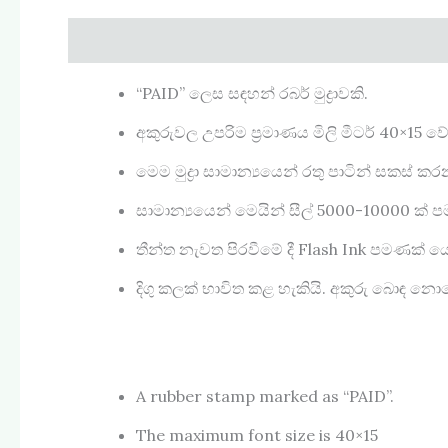
Description
Reviews (0)
“PAID” ලෙස සඳහන් රබර් මුද්‍රාවකි.
අකුරුවල උපරිම ප්‍රමාණය මිලි මීටර් 40×15 වේ
මෙම මුද්‍රා සාමාන්‍යයෙන් රතු පාටින් සකස
සාමාන්‍යයෙන් මෙයින් සීල් 5000-10000 ක් 
තීන්ත නැවත පිරවීමේ දී Flash Ink පමණක් යෙද
දිගු කලක් භාවිත කළ හැකියි. අකුරු බොඳ නොව
A rubber stamp marked as “PAID”.
The maximum font size is 40×15